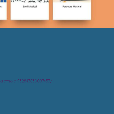
alensole-932843830097453/