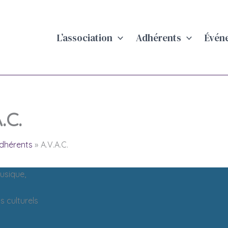
L’association
Adhérents
Évén
.C.
dhérents
A.V.A.C.
usique,
 culturels