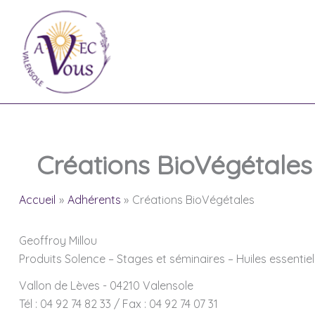
Aller
au
contenu
Créations BioVégétales
Accueil
Adhérents
Créations BioVégétales
Geoffroy Millou
Produits Solence – Stages et séminaires – Huiles essentie
Vallon de Lèves - 04210 Valensole
Tél : 04 92 74 82 33 / Fax : 04 92 74 07 31