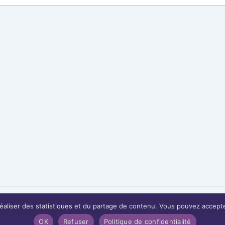
 réaliser des statistiques et du partage de contenu. Vous pouvez accepter
EC VOUS | Valensole
|
Mentions légales
|
Politique de confiden
OK
Refuser
Politique de confidentialité