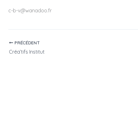
c-b-v@wanadoo.fr
PRÉCÉDENT
Créa’tifs Institut