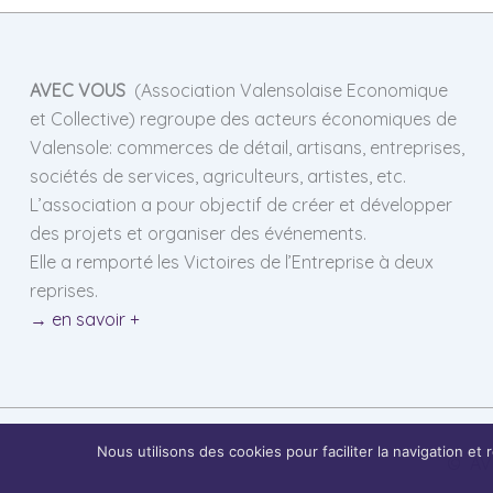
AVEC VOUS
(Association Valensolaise Economique
et Collective) regroupe des acteurs économiques de
Valensole: commerces de détail, artisans, entreprises,
sociétés de services, agriculteurs, artistes, etc.
L’association a pour objectif de créer et développer
des projets et organiser des événements.
Elle a remporté les Victoires de l’Entreprise à deux
reprises.
→ en savoir +
Nous utilisons des cookies pour faciliter la navigation et
©
AV