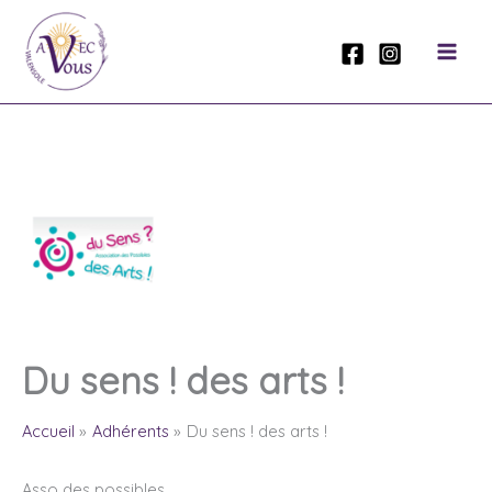
Aller
au
contenu
Du sens ! des arts !
Accueil
Adhérents
Du sens ! des arts !
Asso des possibles